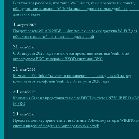
В статье мы разберем, что такое Wi-Fi-мост, как он работает и почему
оборудование компании АйПиМатика — одно из самых удобных реше
для таких задач
1
августа'2026
Представляем WI-AP229BE — флагманскую точку доступа Wi-Fi 7 для
объектов с высокой плотностью подключений
31
июля'2026
С 01 августа 2026 года изменяется проектная политика Yealink по
аксессуарам ВКС, камерам и BYOD-системам ВКС
31
июля'2026
Компания Yealink объявляет о повышении цен всех уровней на ряд
компонентов телефонов Yealink с 01 августа 2026 года
30
июля'2026
Компания Gigaset представляет новые DECT-системы N770 IP PRO и N
IP PRO
29
июля'2026
Представляем неуправляемые гигабитные PoE-коммутаторы WIKING д
систем видеонаблюдения и корпоративных сетей