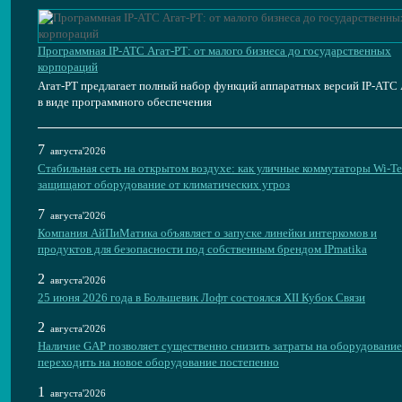
Программная IP-АТС Агат-РТ: от малого бизнеса до государственных
корпораций
Агат-РТ предлагает полный набор функций аппаратных версий IP-АТС 
в виде программного обеспечения
7
августа'2026
Стабильная сеть на открытом воздухе: как уличные коммутаторы Wi-T
защищают оборудование от климатических угроз
7
августа'2026
Компания АйПиМатика объявляет о запуске линейки интеркомов и
продуктов для безопасности под собственным брендом IPmatika
2
августа'2026
25 июня 2026 года в Большевик Лофт состоялся XII Кубок Связи
2
августа'2026
Наличие GAP позволяет существенно снизить затраты на оборудование
переходить на новое оборудование постепенно
1
августа'2026