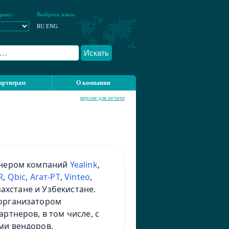
рану:
Выбрать язык:
RU
ENG
Искать
артнерам
О компании
версия для печати
тнером компаний
Yealink
,
R
,
Qbic
,
Агат-РТ
,
Vinteo
,
захстане и Узбекистане.
организатором
ртнеров, в том числе, с
ми вендоров.