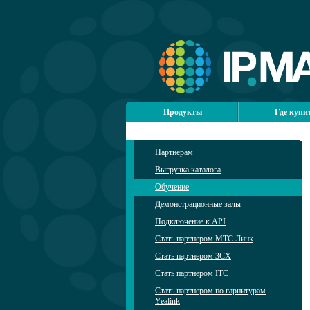
Продукты
Где купи
Партнерам
Выгрузка каталога
Обучение
Демонстрационные залы
Подключение к API
Стать партнером МТС Линк
Стать партнером 3CX
Стать партнером ITC
Стать партнером по гарнитурам
Yealink