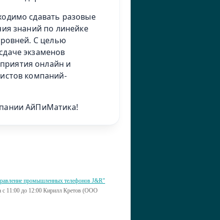
ходимо сдавать разовые
ния знаний по линейке
уровней. С целью
сдаче экзаменов
приятия онлайн и
листов компаний-
мпании АйПиМатика!
правление промышленных телефонов J&R"
да с 11:00 до 12:00 Кирилл Кретов (ООО
"