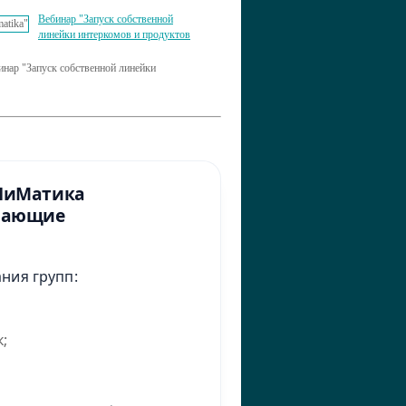
Вебинар "Запуск собственной
линейки интеркомов и продуктов
инар "Запуск собственной линейки
йПиМатика
учающие
ния групп:
;