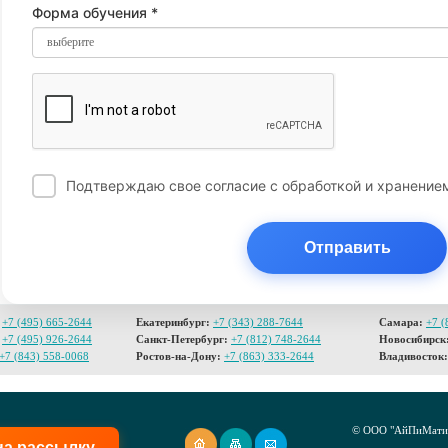
Форма обучения *
выберите
Подтверждаю свое согласие с обработкой и хранени
Отправить
+7 (495) 665-2644
Екатеринбург:
+7 (343) 288-7644
Самара:
+7 (
+7 (495) 926-2644
Санкт-Петербург:
+7 (812) 748-2644
Новосибирск
+7 (843) 558-0068
Ростов-на-Дону:
+7 (863) 333-2644
Владивосток:
© ООО "АйПиМатик
на рассылку