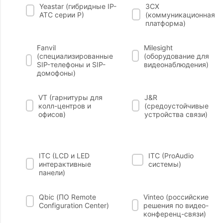
Yeastar (гибридные IP-
3СХ
АТС серии P)
(коммуникационная
платформа)
Fanvil
Milesight
(специализированные
(оборудование для
SIP-телефоны и SIP-
видеонаблюдения)
домофоны)
VT (гарнитуры для
J&R
колл-центров и
(средоустойчивые
офисов)
устройства связи)
ITC (LCD и LED
ITC (ProAudio
интерактивные
системы)
панели)
Qbic (ПО Remote
Vinteo (российские
Configuration Center)
решения по видео-
конференц-связи)