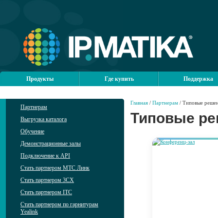
Продукты
Где купить
Поддержка
Главная
/
Партнерам
/ Типовые реше
Партнерам
Типовые р
Выгрузка каталога
Обучение
Демонстрационные залы
Подключение к API
Стать партнером МТС Линк
Стать партнером 3CX
Стать партнером ITC
Стать партнером по гарнитурам
Yealink