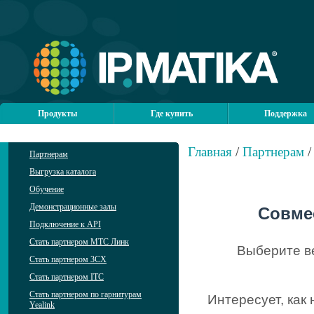
Продукты
Где купить
Поддержка
Главная
/
Партнерам
/
Партнерам
Выгрузка каталога
Обучение
Демонстрационные залы
Совме
Подключение к API
Стать партнером МТС Линк
Выберите в
Стать партнером 3CX
Стать партнером ITC
Стать партнером по гарнитурам
Интересует, как
Yealink