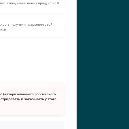
тет в получении новых продуктов ITC
ность получения маркетинговой
ржки
" (авторизованного российского
стрировать и заказывать у этого