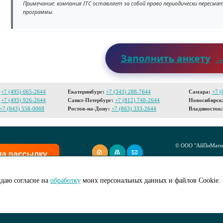
Примечание: компания ITC оставляет за собой право периодически пересм
программы.
Заполнить анкету
+7 (495) 665-2644
Екатеринбург:
+7 (343) 288-7644
Самара:
+7 (
+7 (495) 926-2644
Санкт-Петербург:
+7 (812) 748-2644
Новосибирск
+7 (843) 558-0068
Ростов-на-Дону:
+7 (863) 333-2644
Владивосток:
© ООО "АйПиМатик
на рассылку
Создание сайта -
I
даю согласие на
обработку
моих персональных данных и файлов Cookie.