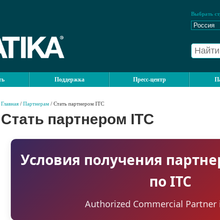
Выбрать ст
ть
Поддержка
Пресс-центр
П
Главная
/
Партнерам
/ Стать партнером ITC
Стать партнером ITC
Условия получения партнер
по ITC
Authorized Commercial Partner 