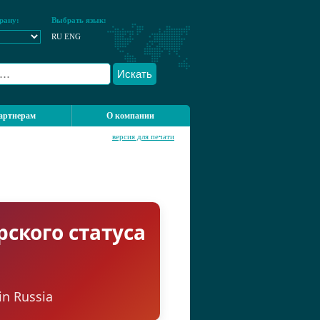
рану:
Выбрать язык:
RU
ENG
Искать
артнерам
О компании
версия для печати
ского статуса
in Russia