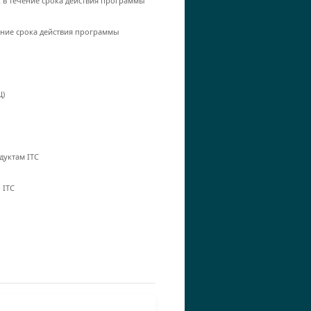
C в течение срока действия программы
чение срока действия программы
Ц)
дуктам ITC
 ITC