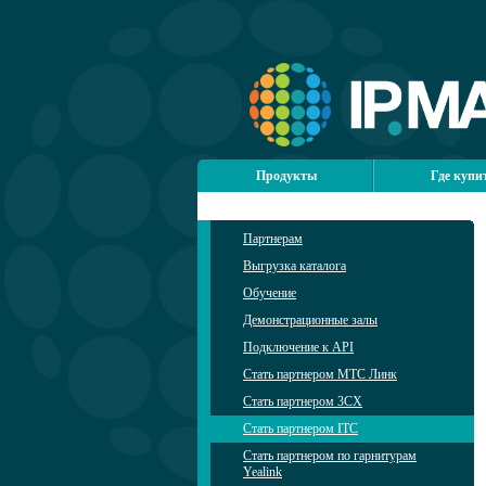
Продукты
Где купи
Партнерам
Выгрузка каталога
Обучение
Демонстрационные залы
Подключение к API
Стать партнером МТС Линк
Стать партнером 3CX
Стать партнером ITC
Стать партнером по гарнитурам
Yealink