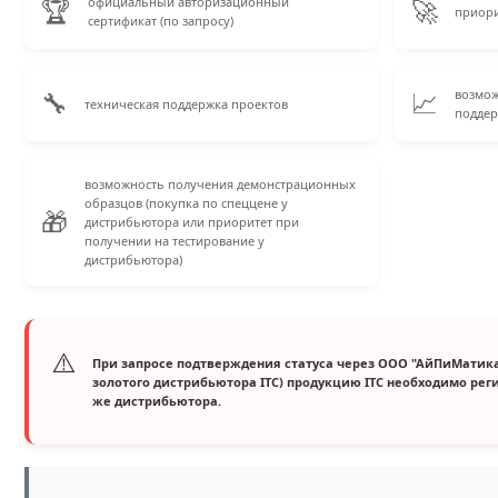
🏆
🚀
официальный авторизационный
приори
сертификат (по запросу)
🔧
📈
возмож
техническая поддержка проектов
подде
возможность получения демонстрационных
образцов (покупка по спеццене у
🎁
дистрибьютора или приоритет при
получении на тестирование у
дистрибьютора)
⚠️
При запросе подтверждения статуса через ООО "АйПиМатика
золотого дистрибьютора ITC) продукцию ITC необходимо реги
же дистрибьютора.