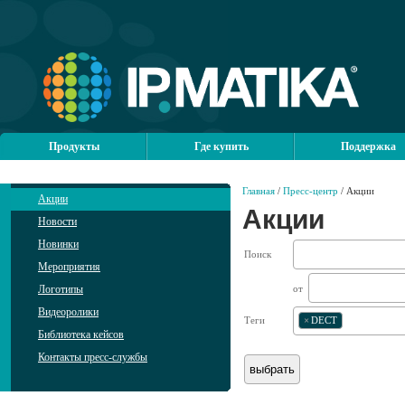
Продукты
Где купить
Поддержка
Главная
/
Пресс-центр
/ Акции
Акции
Акции
Новости
Новинки
Поиск
Мероприятия
Логотипы
от
Видеоролики
Теги
×
DECT
Библиотека кейсов
Контакты пресс-службы