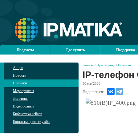
Продукты
Где купить
Поддержка
Главная
/
Пресс-центр
/
Новинки
Акции
IP-телефон 
Новости
Новинки
30
мая'2026
Мероприятия
Поделиться:
Логотипы
Видеоролики
Библиотека кейсов
Контакты пресс-службы