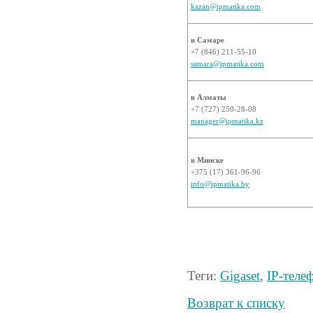
kazan@ipmatika.com
в Самаре
+7 (846) 211-55-10
samara@ipmatika.com
в Алматы
+7 (727) 250-28-08
manager@ipmatika.kz
в Минске
+375 (17) 361-96-96
info@ipmatika.by
Теги:
Gigaset
,
IP-теле
Возврат к списку