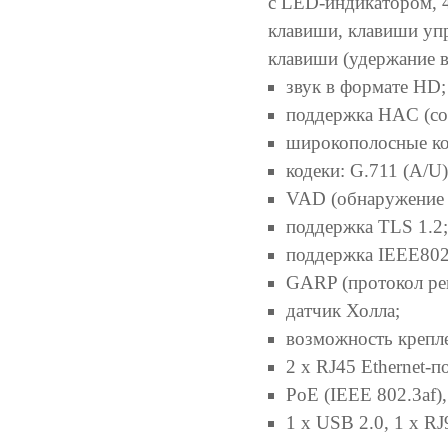
с LED-индикатором, 
клавиши, клавиши уп
клавиши (удержание в
звук в формате HD;
поддержка HAC (со
широкополосные ко
кодеки: G.711 (A/U
VAD (обнаружение 
поддержка TLS 1.2;
поддержка IEEE802
GARP (протокол ре
датчик Холла;
возможность крепле
2 х RJ45 Ethernet-п
PoE (IEEE 802.3af)
1 x USB 2.0, 1 х R