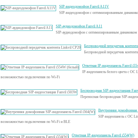
SIP-видеодомофон Fanvil A11V
SIP-видеодомофон с оптимизированным динамик
SIP-аудиодомофон Fanvil A11
SIP-аудиодомофон с оптимизированным динамиком
Беспроводной передатчик контента
Беспроводной передатчик контент
Ответная IP-видеопанель Fanvil i5
IP-видеопанель белого цвета с ОС 
возможностью подключения по Wi-Fi
Беспроводная SIP-видеостанция Fanv
Переносная беспроводная SIP-видео
Внутренняя домофонная S
SIP-видеопанель с ОС Li
возможностью подключения по Wi-Fi и BLE
Ответная IP-видеопанель Fanvil i554(W)