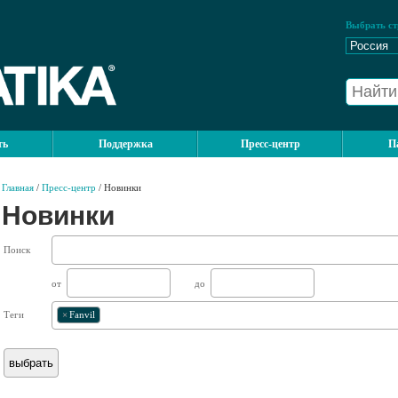
Выбрать ст
ть
Поддержка
Пресс-центр
П
Главная
/
Пресс-центр
/ Новинки
Новинки
Поиск
от
до
Теги
×
Fanvil