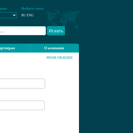
рану:
Выбрать язык:
RU
ENG
Искать
артнерам
О компании
версия для печати