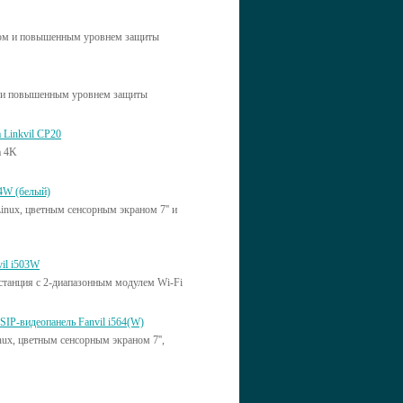
ом и повышенным уровнем защиты
 и повышенным уровнем защиты
 Linkvil CP20
а 4K
54W (белый)
Linux, цветным сенсорным экраном 7'' и
il i503W
станция с 2-диапазонным модулем Wi-Fi
IP-видеопанель Fanvil i564(W)
nux, цветным сенсорным экраном 7'',