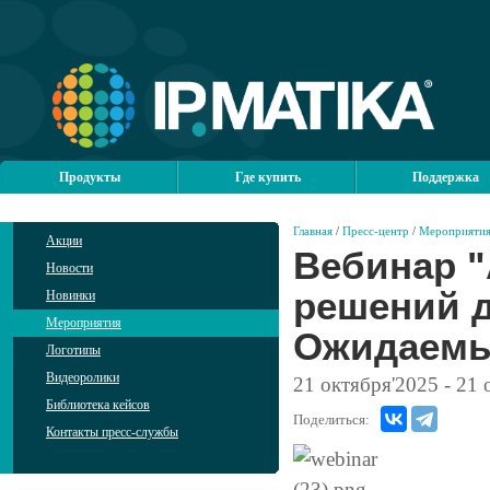
Продукты
Где купить
Поддержка
Главная
/
Пресс-центр
/
Мероприяти
Акции
Вебинар 
Новости
решений д
Новинки
Мероприятия
Ожидаемые
Логотипы
Видеоролики
21
октября'2025
- 21
о
Библиотека кейсов
Поделиться:
Контакты пресс-службы