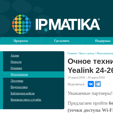
Продукты
Где купить
Поддержка
Главная
/
Пресс-центр
/
Мероприяти
Акции
Очное техни
Новости
Yealink 24-
Новинки
Мероприятия
24
марта'2026
- 26
марта'2026
Логотипы
Поделиться:
Видеоролики
Уважаемые партнеры!
Библиотека кейсов
Контакты пресс-службы
Предлагаем пройти
б
(точки доступа Wi-Fi