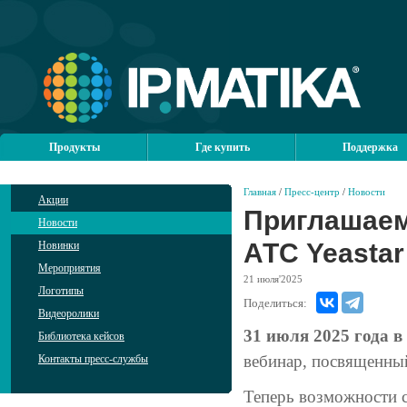
Продукты
Где купить
Поддержка
Главная
/
Пресс-центр
/
Новости
Акции
Приглашаем
Новости
АТС Yeastar
Новинки
Мероприятия
21
июля'2025
Логотипы
Поделиться:
Видеоролики
31 июля 2025 года в
Библиотека кейсов
вебинар, посвященн
Контакты пресс-службы
Теперь возможности 