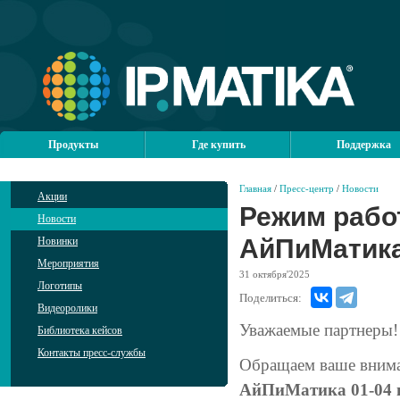
Продукты
Где купить
Поддержка
Главная
/
Пресс-центр
/
Новости
Акции
Режим рабо
Новости
АйПиМатика
Новинки
Мероприятия
31
октября'2025
Логотипы
Поделиться:
Видеоролики
Уважаемые партнеры!
Библиотека кейсов
Контакты пресс-службы
Обращаем ваше вним
АйПиМатика 01-04 н