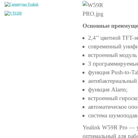
Основные преимуще
2,4’’ цветной TFT-э
современный унифиц
встроенный модуль 
3 программируемые
функция Push-to-Tal
антибактериальный 
функция Alarm;
встроенный гироско
автоматическое опо
система шумоподав
Yealink W59R Pro — 
оптимальный для рабо