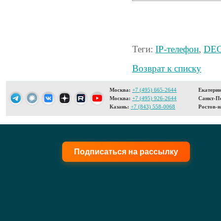
Теги:
IP-телефон
,
DE
Возврат к списку
Москва:
+7 (495) 665-2644
Екатерин
Москва:
+7 (495) 926-2644
Санкт-Пе
Казань:
+7 (843) 558-0068
Ростов-н
Подписаться на рассылку