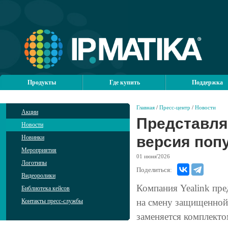
Продукты
Где купить
Поддержка
Главная
/
Пресс-центр
/
Новости
Акции
Представляе
Новости
версия поп
Новинки
Мероприятия
01
июня'2026
Логотипы
Поделиться:
Видеоролики
Компания Yealink пре
Библиотека кейсов
на смену защищенной
Контакты пресс-службы
заменяется комплект