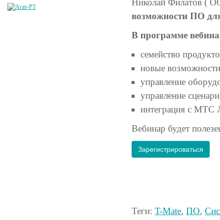
Николай Филатов ( 
возможности ПО дл
В программе вебина
семейство продукто
новые возможности
управление оборуд
управление сценари
интеграция с МТС 
Вебинар будет полезе
Зарегистрироваться
Теги:
T-Mate
,
ПО
,
Сис