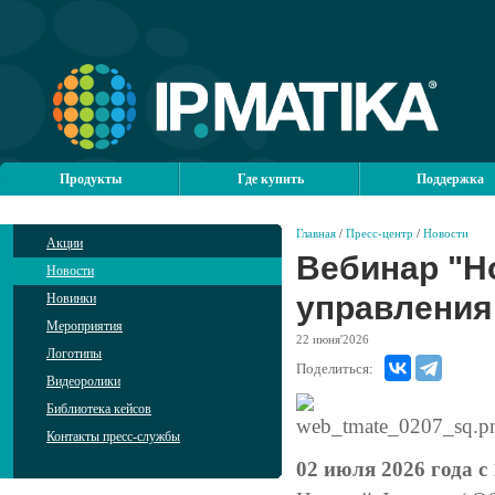
Продукты
Где купить
Поддержка
Главная
/
Пресс-центр
/
Новости
Акции
Вебинар "Н
Новости
управления
Новинки
Мероприятия
22
июня'2026
Логотипы
Поделиться:
Видеоролики
Библиотека кейсов
Контакты пресс-службы
02 июля 2026 года с 