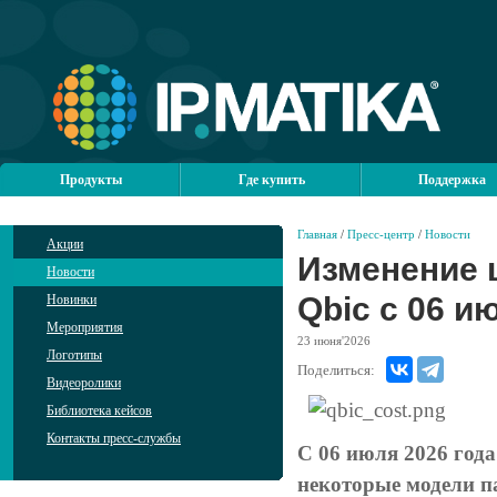
Продукты
Где купить
Поддержка
Главная
/
Пресс-центр
/
Новости
Акции
Изменение 
Новости
Qbic с 06 и
Новинки
Мероприятия
23
июня'2026
Логотипы
Поделиться:
Видеоролики
Библиотека кейсов
Контакты пресс-службы
С 06 июля 2026 год
некоторые модели п