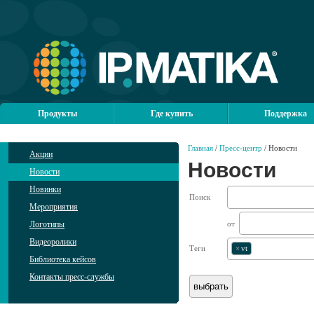
Продукты
Где купить
Поддержка
Главная
/
Пресс-центр
/ Новости
Акции
Новости
Новости
Новинки
Поиск
Мероприятия
Логотипы
от
Видеоролики
Теги
×
vt
Библиотека кейсов
Контакты пресс-службы