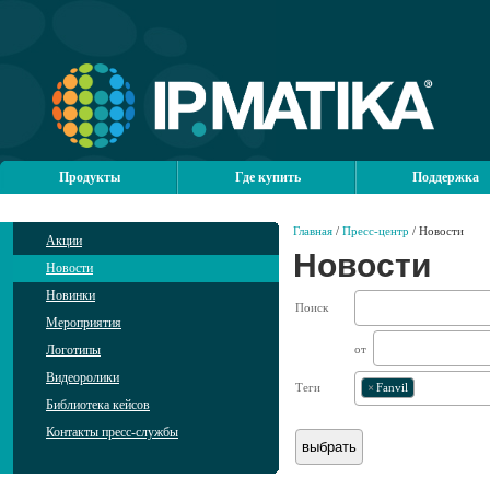
Продукты
Где купить
Поддержка
Главная
/
Пресс-центр
/ Новости
Акции
Новости
Новости
Новинки
Поиск
Мероприятия
Логотипы
от
Видеоролики
Теги
×
Fanvil
Библиотека кейсов
Контакты пресс-службы