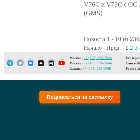
V76C и V78C с ОС A
(GMS)
Новости 1 - 10 из 236
Начало | Пред. |
1
2
3
Москва:
+7 (495) 665-2644
Екатерин
Москва:
+7 (495) 926-2644
Санкт-Пе
Казань:
+7 (843) 558-0068
Ростов-н
Подписаться на рассылку