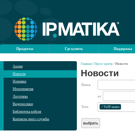
Продукты
Где купить
Поддержка
Главная
/
Пресс-центр
/ Новости
Акции
Новости
Новости
Новинки
Поиск
Мероприятия
Логотипы
от
Видеоролики
Теги
×
VoIP-шлюз
Библиотека кейсов
Контакты пресс-службы