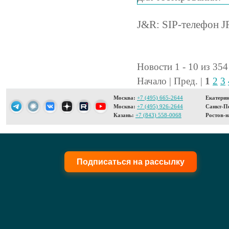
J&R: SIP-телефон J
Новости 1 - 10 из 354
Начало | Пред. |
1
2
3
Москва:
+7 (495) 665-2644
Екатерин
Москва:
+7 (495) 926-2644
Санкт-Пе
Казань:
+7 (843) 558-0068
Ростов-н
Подписаться на рассылку