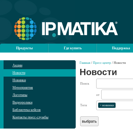
Продукты
Где купить
Поддержка
Главная
/
Пресс-центр
/ Новости
Акции
Новости
Новости
Новинки
Поиск
Мероприятия
Логотипы
от
Видеоролики
Теги
×
новинки
Библиотека кейсов
Контакты пресс-службы