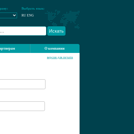
рану:
Выбрать язык:
RU
ENG
Искать
артнерам
О компании
версия для печати