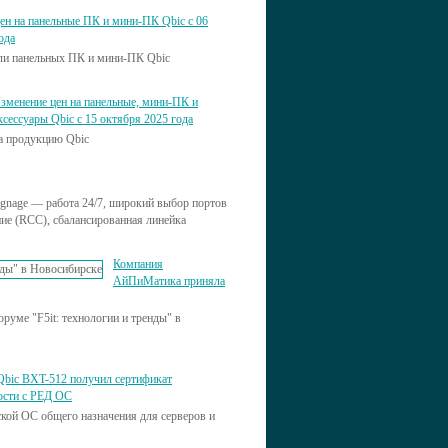
ен на панельные ПК и мини-ПК Qbic с 06
ода
ели панельных ПК и мини-ПК Qbic
зменение цен на панельные, мини-ПК и
ксессуары Qbic с 15 октября 2025 года
на продукцию Qbic
ignage — работа 24/7, широкий выбор портов
ие (RCC), сбалансированная линейка
Компания
АйПиМатика приняла
уме "F5it: технологии и тренды" в
bic BXT-512 получил сертификат
ости с РЕД ОС
кой ОС общего назначения для серверов и