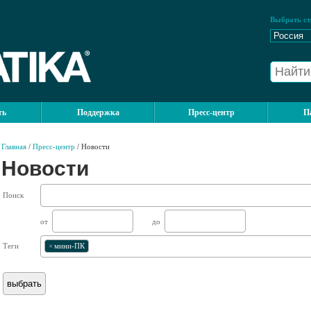
Выбрать ст
ть
Поддержка
Пресс-центр
П
Главная
/
Пресс-центр
/ Новости
Новости
Поиск
от
до
Теги
×
мини-ПК