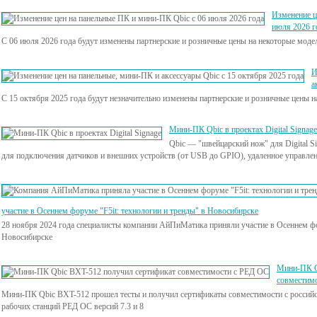
Изменение ц
июля 2026 г
С 06 июля 2026 года будут изменены партнерские и розничные цены на некоторые мод
И
а
С 15 октября 2025 года будут незначительно изменены партнерские и розничные цены 
Мини-ПК Qbic в проектах Digital Signage
Qbiс — "швейцарский нож" для Digital S
для подключения датчиков и внешних устройств (от USB до GPIO), удаленное управлен
участие в Осеннем форуме "F5it: технологии и тренды" в Новосибирске
28 ноября 2024 года специалисты компании АйПиМатика приняли участие в Осеннем фор
Новосибирске
Мини-ПК Q
совместим
Мини-ПК Qbic BXT-512 прошел тесты и получил сертификаты совместимости с российс
рабочих станций РЕД ОС версий 7.3 и 8