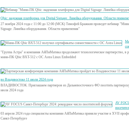
Qbic: надежная платформа для Digital Signage. Линейка оборудования. Области примен
27 ноября 2024 года с 11:00 до 12:00 (МСК) Тимофей Бражкин проведет вебинар "Мини
Signage. Линейка оборудования. Области применения"
Ми
со
"Группа Астра" и компания АйПиМатика продолжают технологическое партнерство, в 
мини-ПК Qbic BXT-512 с ОС Astra Linux Embedded
во Владивостоке 11 июля 2024 года
ВЛАДИВОСТОК. Приглашаем партнеров из Дальневосточного ФО посетить партнерск
июля 2024 года
AV FOCUS
посетите
03 апреля 2024 года специалисты компании АйПиМатика приняли участие в XVII про
Санкт-Петербурге