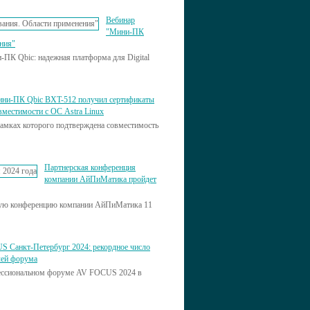
Вебинар
"Мини-ПК
ения"
-ПК Qbic: надежная платформа для Digital
ни-ПК Qbic BXT-512 получил сертификаты
вместимости с ОС Astra Linux
рамках которого подтверждена совместимость
Партнерская конференция
компании АйПиМатика пройдет
ую конференцию компании АйПиМатика 11
 Санкт-Петербург 2024: рекордное число
лей форума
фессиональном форуме AV FOCUS 2024 в