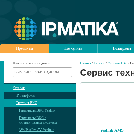
Продукты
Где купить
Поддержка
Фильтр по производителю:
Главная
/
Каталог
/
Системы ВКС
/ Се
Сервис тех
Каталог
IP-телефоны
Системы ВКС
Терминалы ВКС Yealink
Терминалы ВКС с
интерактивным дисплеем
AVoIP и Pro AV Yealink
Yealink AMS