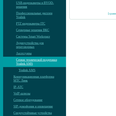
USB-видеокамеры и BYOD-
решения
Профессиональные дисплеи
[сравн
Yealink
PTZ видеокамеры ITC
Серверные решения ВКС
Системы Smart Workspace
Аудиоустройства для
переговорных
Аксессуары
Сервис технической поддержки
Yealink AMS
Yealink AMS
Коммуникационная платформа
МТС Линк
IP-АТС
VoIP-шлюзы
Сетевое оборудование
SIP-домофония и оповещение
Средоустойчивые устройства