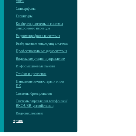
связи
Спикерфоны
Гарнитуры
Конференц-системы и системы
синхронного перевода
Радиомикрофонные системы
Безбумажные конференц-системы
Профессиональные аудиосистемы
Видеокоммутация и управление
Информационные панели
Стойки и крепления
Панельные компьютеры и мини-
ПК
Системы бронирования
Системы управления телефонией/
ВКС/USB-устройствами
Видеонаблюдение
Архив