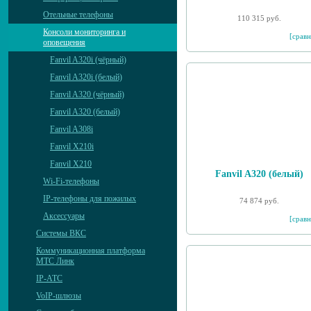
Отельные телефоны
110 315 руб.
Консоли мониторинга и
[сравн
оповещения
Fanvil A320i (чёрный)
Fanvil A320i (белый)
Fanvil A320 (чёрный)
Fanvil A320 (белый)
Fanvil A308i
Fanvil X210i
Fanvil X210
Fanvil A320 (белый)
Wi-Fi-телефоны
IP-телефоны для пожилых
74 874 руб.
Аксессуары
[сравн
Системы ВКС
Коммуникационная платформа
МТС Линк
IP-АТС
VoIP-шлюзы