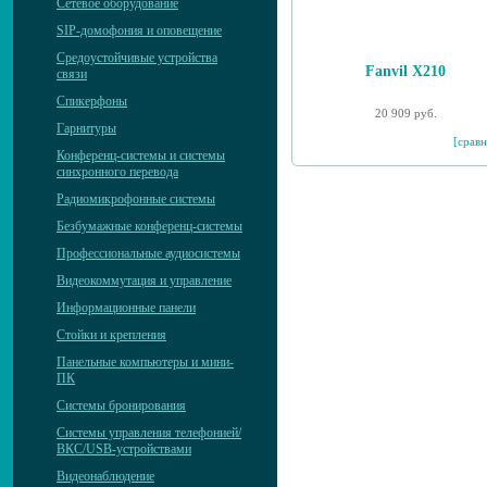
Сетевое оборудование
SIP-домофония и оповещение
Средоустойчивые устройства
Fanvil X210
связи
Спикерфоны
20 909 руб.
Гарнитуры
[сравн
Конференц-системы и системы
синхронного перевода
Радиомикрофонные системы
Безбумажные конференц-системы
Профессиональные аудиосистемы
Видеокоммутация и управление
Информационные панели
Стойки и крепления
Панельные компьютеры и мини-
ПК
Системы бронирования
Системы управления телефонией/
ВКС/USB-устройствами
Видеонаблюдение