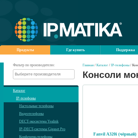
Продукты
Где купить
Поддержка
Фильтр по производителю:
Главная
/
Каталог
/
IP-телефоны
/ Кон
Консоли мо
Каталог
IP-телефоны
Настольные телефоны
Видеотелефоны
DECT-экосистема Yealink
IP-DECT-системы Gigaset Pro
Fanvil A320i (чёрный)
Конференц-телефоны