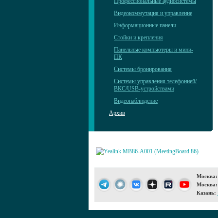
Профессиональные аудиосистемы
Видеокоммутация и управление
Информационные панели
Стойки и крепления
Панельные компьютеры и мини-
ПК
Системы бронирования
Системы управления телефонией/
ВКС/USB-устройствами
Видеонаблюдение
Архив
Москва:
Москва:
Казань: