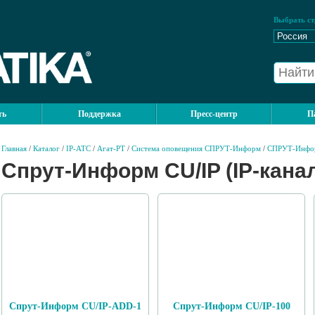
Выбрать ст
ть
Поддержка
Пресс-центр
П
Главная
/
Каталог
/
IP-АТС
/
Агат-РТ
/
Система оповещения СПРУТ-Информ
/
СПРУТ-Инфо
Спрут-Информ CU/IP (IP-кана
Спрут-Информ CU/IP-ADD-1
Спрут-Информ CU/IP-100