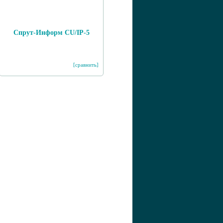
Спрут-Информ CU/IP-5
[сравнить]