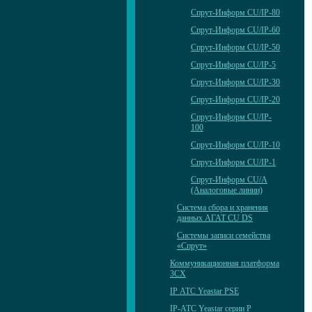
Спрут-Информ CU/IP-80
Спрут-Информ CU/IP-60
Спрут-Информ CU/IP-50
Спрут-Информ CU/IP-5
Спрут-Информ CU/IP-30
Спрут-Информ CU/IP-20
Спрут-Информ CU/IP-
100
Спрут-Информ CU/IP-10
Спрут-Информ CU/IP-1
Спрут-Информ CU/А
(Аналоговые линии)
Система сбора и хранения
данных АГАТ CU DS
Системы записи семейства
«Спрут»
Коммуникационная платформа
3CX
IP АТС Yeastar PSE
IP-АТС Yeastar серии P