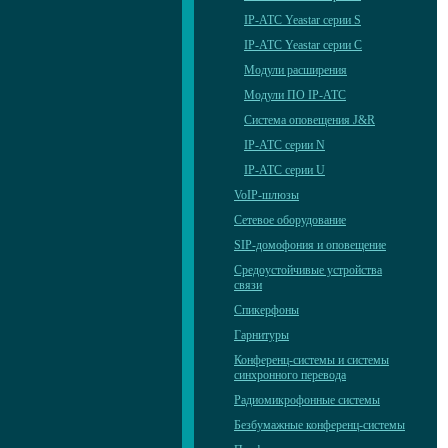
IP-АТС Yeastar серии S
IP-АТС Yeastar серии C
Модули расширения
Модули ПО IP-АТС
Система оповещения J&R
IP-АТС серии N
IP-АТС серии U
VoIP-шлюзы
Сетевое оборудование
SIP-домофония и оповещение
Средоустойчивые устройства
связи
Спикерфоны
Гарнитуры
Конференц-системы и системы
синхронного перевода
Радиомикрофонные системы
Безбумажные конференц-системы