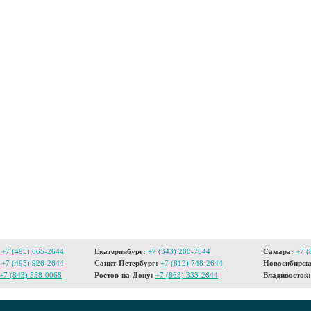
+7 (495) 665-2644
Екатеринбург:
+7 (343) 288-7644
Самара:
+7 (
+7 (495) 926-2644
Санкт-Петербург:
+7 (812) 748-2644
Новосибирск
+7 (843) 558-0068
Ростов-на-Дону:
+7 (863) 333-2644
Владивосток: