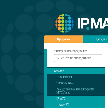
Продукты
Где купи
Фильтр по производителю:
Каталог
IP-телефоны
Системы ВКС
Коммуникационная платформа
МТС Линк
IP-АТС
Агат-РТ