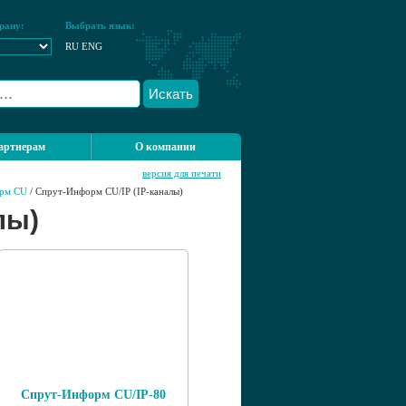
рану:
Выбрать язык:
RU
ENG
Искать
артнерам
О компании
версия для печати
рм CU
/ Спрут-Информ CU/IP (IP-каналы)
лы)
Спрут-Информ CU/IP-80