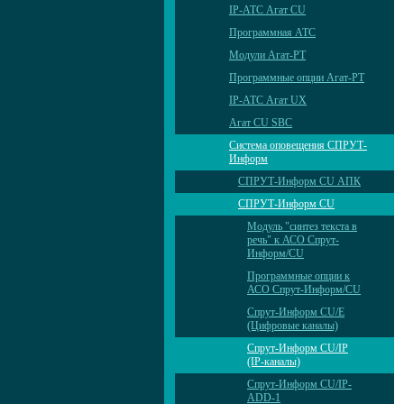
IP-АТС Агат CU
Программная АТС
Модули Агат-РТ
Программные опции Агат-РТ
IP-АТС Агат UX
Агат CU SBC
Система оповещения СПРУТ-
Информ
СПРУТ-Информ CU АПК
СПРУТ-Информ CU
Модуль "синтез текста в
речь" к АСО Спрут-
Информ/CU
Программные опции к
АСО Спрут-Информ/CU
Спрут-Информ CU/E
(Цифровые каналы)
Спрут-Информ CU/IP
(IP-каналы)
Спрут-Информ CU/IP-
ADD-1