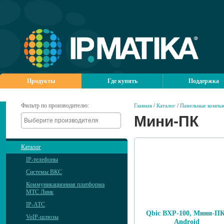
Продукты
Где купить
Поддержка
Фильтр по производителю:
Главная
/
Каталог
/
Панельные компь
Мини-ПК
Каталог
IP-телефоны
Системы ВКС
Коммуникационная платформа
МТС Линк
IP-АТС
Qbic BXP-100, Мини-ПК
VoIP-шлюзы
Android