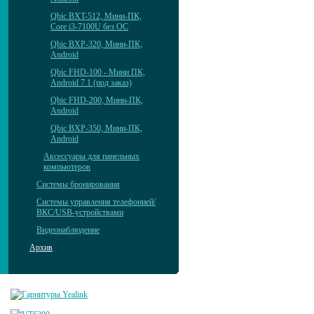
Qbic BXT-512, Мини-ПК,
Core i3-7100U без ОС
Qbic BXP-320, Мини-ПК,
Android
Qbic FHD-100 - Мини ПК,
Android 7.1 (под заказ)
Qbic FHD-200, Мини-ПК,
Android
Qbic BXP-350, Мини-ПК,
Android
Аксессуары для панельных
компьютеров
Системы бронирования
Системы управления телефонией/
ВКС/USB-устройствами
Видеонаблюдение
Архив