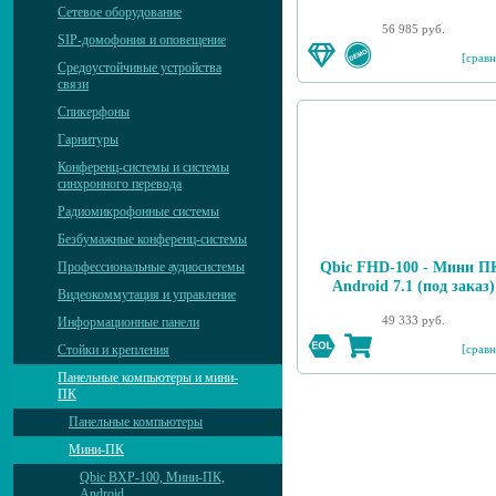
Сетевое оборудование
56 985 руб.
SIP-домофония и оповещение
[сравн
Средоустойчивые устройства
связи
Спикерфоны
Гарнитуры
Конференц-системы и системы
синхронного перевода
Радиомикрофонные системы
Безбумажные конференц-системы
Qbic FHD-100 - Мини П
Профессиональные аудиосистемы
Android 7.1 (под заказ)
Видеокоммутация и управление
49 333 руб.
Информационные панели
[сравн
Стойки и крепления
Панельные компьютеры и мини-
ПК
Панельные компьютеры
Мини-ПК
Qbic BXP-100, Мини-ПК,
Android