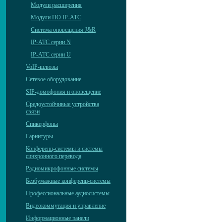
Модули расширения
Модули ПО IP-АТС
Система оповещения J&R
IP-АТС серии N
IP-АТС серии U
VoIP-шлюзы
Сетевое оборудование
SIP-домофония и оповещение
Средоустойчивые устройства
связи
Спикерфоны
Гарнитуры
Конференц-системы и системы
синхронного перевода
Радиомикрофонные системы
Безбумажные конференц-системы
Профессиональные аудиосистемы
Видеокоммутация и управление
Информационные панели