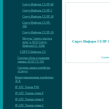
Спрут-Информ CU/IP-60
Спрут-Информ CU/IP-5
Спрут-Информ CU/IP-30
Спрут-Информ CU/IP-
100
Спрут-Информ CU/IP-10
Модуль "синтез текста в
Спрут-Информ CU/IP-
речь" к АСО Спрут-
Информ/CU АПК
СПРУТ-Информ CU
[сравн
Система сбора и хранения
данных АГАТ CU DS
Системы записи семейства
«Спрут»
Коммуникационная платформа
3CX
IP АТС Yeastar PSE
IP-АТС Yeastar серии P
IP-АТС Yeastar серии S
IP-АТС Yeastar серии C