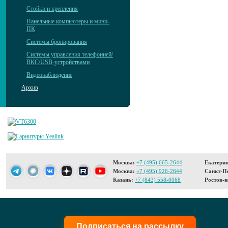
Стойки и крепления
Панельные компьютеры и мини-
ПК
Системы бронирования
Системы управления телефонией/
ВКС/USB-устройствами
Видеонаблюдение
Архив
Москва:
+7 (495) 665-2644
Екатерин
Москва:
+7 (495) 926-2644
Санкт-Пе
Казань:
+7 (843) 558-0068
Ростов-н
Подписаться на рассылку