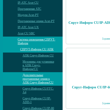
IP-АТС Агат CU
Программная АТС
Модули Агат-РТ
Программные опции Агат-РТ
Спрут-Информ CU/IP-AD
IP-АТС Агат UX
Агат CU SBC
[сравн
Система оповещения СПРУТ-
Информ
СПРУТ-Информ CU АПК
АПК Спрут-Информ CU
Мезонины для установки
в АПК Спрут-
Информ/CU
Дополнительные
программные опции к
АПК Спрут Информ/CU
Спрут-Информ CU/IP-6
Спрут-Информ CU/ГГС-
А4
Спрут-Информ CU/IP-
ADD-1
[сравн
Спрут-Информ CU/IP-80