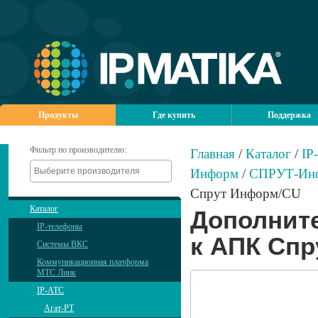
Продукты
Где купить
Поддержка
Фильтр по производителю:
Главная
/
Каталог
/
IP
Информ
/
СПРУТ-Ин
Спрут Информ/CU
Каталог
Дополнит
IP-телефоны
к АПК Сп
Системы ВКС
Коммуникационная платформа
МТС Линк
IP-АТС
Агат-РТ