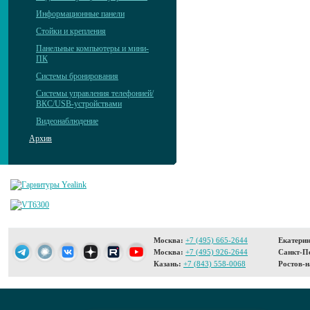
Информационные панели
Стойки и крепления
Панельные компьютеры и мини-
ПК
Системы бронирования
Системы управления телефонией/
ВКС/USB-устройствами
Видеонаблюдение
Архив
Москва:
+7 (495) 665-2644
Екатерин
Москва:
+7 (495) 926-2644
Санкт-Пе
Казань:
+7 (843) 558-0068
Ростов-н