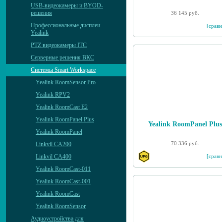
USB-видеокамеры и BYOD-
решения
36 145 руб.
Профессиональные дисплеи
[сравн
Yealink
PTZ видеокамеры ITC
Серверные решения ВКС
Системы Smart Workspace
Yealink RoomSensor Pro
Yealink RPV2
Yealink RoomCast E2
Yealink RoomPanel Plus
Yealink RoomPanel Plus
Yealink RoomPanel
70 336 руб.
Linkvil CA200
[сравн
Linkvil CA400
Yealink RoomCast-011
Yealink RoomCast-001
Yealink RoomCast
Yealink RoomSensor
Аудиоустройства для