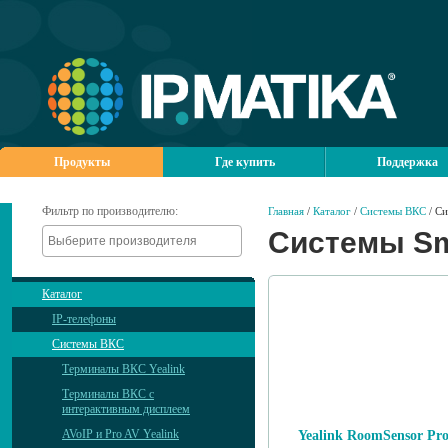
Продукты
Где купить
Поддержка
Фильтр по производителю:
Главная
/
Каталог
/
Системы ВКС
/ Си
Системы Sm
Каталог
IP-телефоны
Системы ВКС
Терминалы ВКС Yealink
Терминалы ВКС с
интерактивным дисплеем
AVoIP и Pro AV Yealink
Yealink RoomSensor Pr