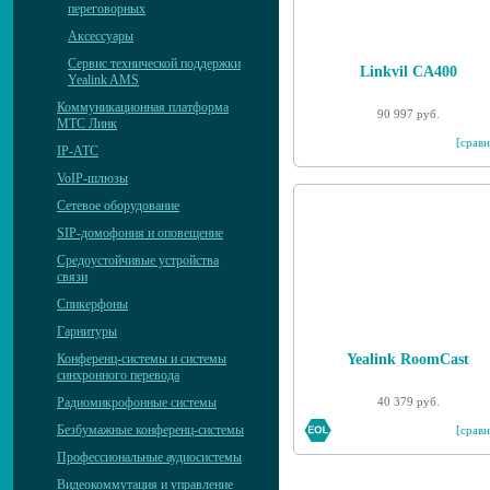
переговорных
Аксессуары
Сервис технической поддержки
Linkvil CA400
Yealink AMS
Коммуникационная платформа
90 997 руб.
МТС Линк
[сравн
IP-АТС
VoIP-шлюзы
Сетевое оборудование
SIP-домофония и оповещение
Средоустойчивые устройства
связи
Спикерфоны
Гарнитуры
Yealink RoomCast
Конференц-системы и системы
синхронного перевода
40 379 руб.
Радиомикрофонные системы
Безбумажные конференц-системы
[сравн
Профессиональные аудиосистемы
Видеокоммутация и управление