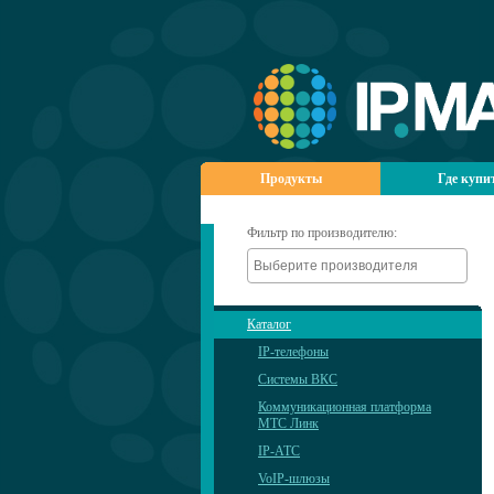
Продукты
Где купи
Фильтр по производителю:
Каталог
IP-телефоны
Системы ВКС
Коммуникационная платформа
МТС Линк
IP-АТС
VoIP-шлюзы