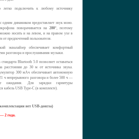
во легко подключить к любому источнику
с одним динамиком предоставляет звук моно.
икрофона поворачивается на
280°
, поэтому
можно носить и на левом, и на правом ухе в
и от предпочтений пользователя.
кий эквалайзер обеспечивает комфортный
емя разговора и прослушивания музыки.
стандарта Bluetooth 5.0 позволяет оставаться
на расстоянии до 30 м от источника звука.
умулятор 300 мАч обеспечивает автономную
21 ч непрерывного разговора и более 500 ч —
е ожидания. Для зарядки гарнитуры
ся кабель USB Type-C (в комплекте).
комплектации нет USB-донгла)
— 2 года.