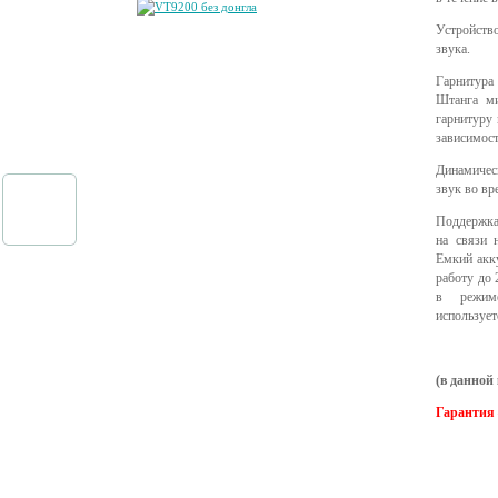
Устройст
звука.
Гарнитура 
Штанга м
гарнитуру 
зависимост
Динамичес
звук во вр
Поддержка 
на связи 
Емкий акк
работу до 
в режим
использует
(в
данной 
Гарантия 