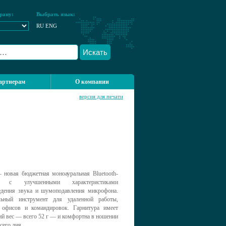
рану:
Выбрать язык:
RU
ENG
Искать
артнерам
О компании
версия для печати
новая бюджетная моноауральная Bluetooth-
ра с улучшенными характеристиками
едения звука и шумоподавления микрофона.
льный инструмент для удаленной работы,
офисов и командировок. Гарнитура имеет
ий вес — всего 52 г — и комфортна в ношении
сего дня.