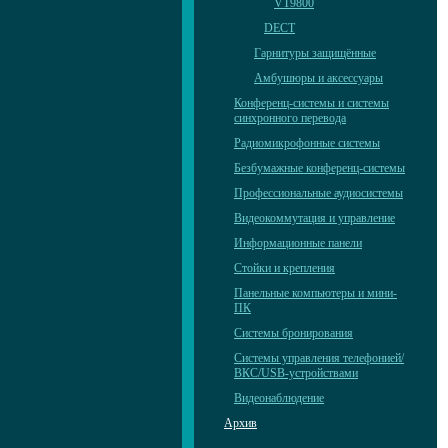
VT9800
DECT
Гарнитуры защищённые
Амбушюры и аксессуары
Конференц-системы и системы
синхронного перевода
Радиомикрофонные системы
Безбумажные конференц-системы
Профессиональные аудиосистемы
Видеокоммутация и управление
Информационные панели
Стойки и крепления
Панельные компьютеры и мини-
ПК
Системы бронирования
Системы управления телефонией/
ВКС/USB-устройствами
Видеонаблюдение
Архив