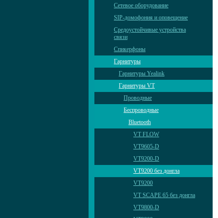
Сетевое оборудование
SIP-домофония и оповещение
Средоустойчивые устройства
связи
Спикерфоны
Гарнитуры
Гарнитуры Yealink
Гарнитуры VT
Проводные
Беспроводные
Bluetooth
VT FLOW
VT9605-D
VT9200-D
VT9200 без донгла
VT9200
VT SCAPE 65 без донгла
VT9800-D