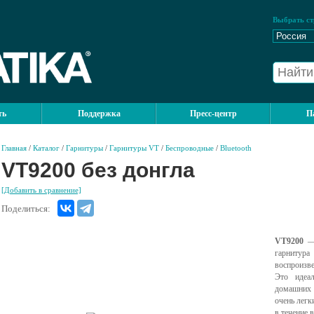
Выбрать ст
ть
Поддержка
Пресс-центр
П
Главная
/
Каталог
/
Гарнитуры
/
Гарнитуры VT
/
Беспроводные
/
Bluetooth
VT9200 без донгла
[Добавить в сравнение]
Поделиться:
VT9200
— 
гарниту
воспроизв
Это идеа
домашних 
очень легк
в течение в