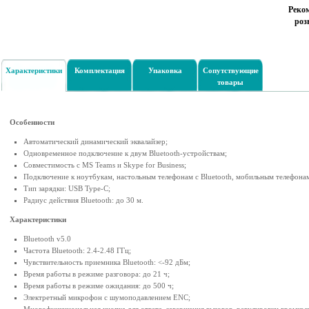
Реко
роз
Характеристики
Комплектация
Упаковка
Сопутствующие
товары
Особенности
Автоматический динамический эквалайзер;
Одновременное подключение к двум Bluetooth-устройствам;
Совместимость с MS Teams и Skype for Business;
Подключение к ноутбукам, настольным телефонам c Bluetooth, мобильным телефона
Тип зарядки: USB Type-C;
Радиус действия Bluetooth: до 30 м.
Характеристики
Bluetooth v5.0
Частота Bluetooth: 2.4-2.48 ГГц;
Чувствительность приемника Bluetooth: <-92 дБм;
Время работы в режиме разговора: до 21 ч;
Время работы в режиме ожидания: до 500 ч;
Электретный микрофон с шумоподавлением ENC;