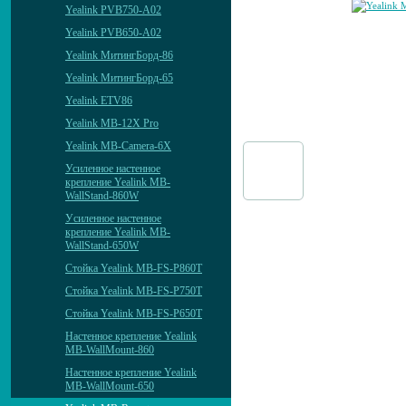
Yealink PVB750-A02
Yealink PVB650-A02
Yealink МитингБорд-86
Yealink МитингБорд-65
Yealink ETV86
Yealink MB-12X Pro
Yealink MB-Camera-6X
Усиленное настенное
крепление Yealink MB-
WallStand-860W
Уcиленное настенное
крепление Yealink MB-
WallStand-650W
Стойка Yealink MB-FS-P860T
Стойка Yealink MB-FS-P750T
Стойка Yealink MB-FS-P650T
Настенное крепление Yealink
MB-WallMount-860
Настенное крепление Yealink
MB-WallMount-650