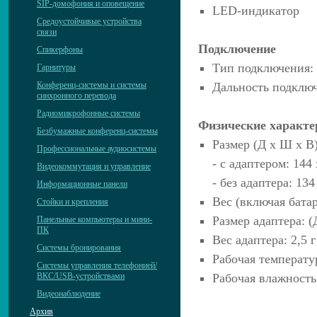
SIP-домофония и оповещение
LED-индикатор
Средоустойчивые устройства
связи
Подключение
Спикерфоны
Тип подключения: 
Гарнитуры
Конференц-системы и системы
Дальность подключ
синхронного перевода
Радиомикрофонные системы
Физические характе
Безбумажные конференц-системы
Размер (Д x Ш x В)
Профессиональные аудиосистемы
- с адаптером: 144 
Видеокоммутация и управление
- без адаптера: 134
Информационные панели
Вес (включая батар
Стойки и крепления
Размер адаптера: (
Панельные компьютеры и мини-
ПК
Вес адаптера: 2,5 г
Системы бронирования
Рабочая температу
Системы управления телефонией/
ВКС/USB-устройствами
Рабочая влажность
Видеонаблюдение
Архив