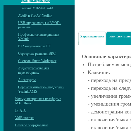
Yealink MB-Remote
Yealink MB-Stylus-4A
AVoIP и Pro AV Yealink
USB-видеокамеры и BYOD-
решения
Профессиональные дисплеи
Характеристики
Комплектация
Yealink
PTZ видеокамеры ITC
Серверные решения ВКС
Основные характер
Системы Smart Workspace
Потребляемая мощн
Аудиоустройства для
Клавиши:
переговорных
- перехода на пре
Аксессуары
Сервис технической поддержки
- перехода на сле
Yealink AMS
- увеличения гром
Коммуникационная платформа
- уменьшения гром
МТС Линк
IP-АТС
- демонстрации ко
VoIP-шлюзы
- включения/выкл
Сетевое оборудование
- включения/выкл