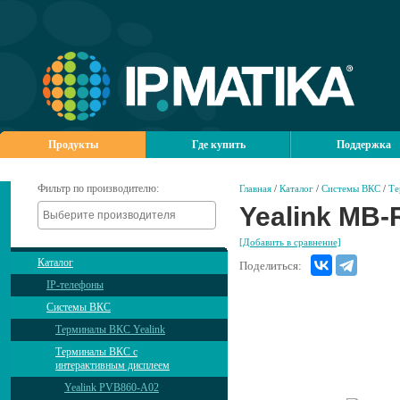
Продукты
Где купить
Поддержка
Фильтр по производителю:
Главная
/
Каталог
/
Системы ВКС
/
Те
Yealink MB
[Добавить в сравнение]
Каталог
Поделиться:
IP-телефоны
Системы ВКС
Терминалы ВКС Yealink
Терминалы ВКС с
интерактивным дисплеем
Yealink PVB860-A02