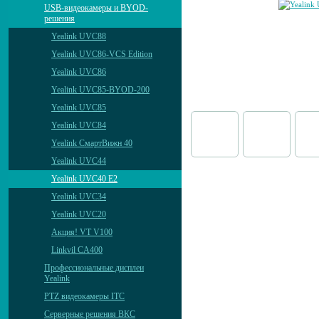
USB-видеокамеры и BYOD-
решения
Yealink UVC88
Yealink UVC86-VCS Edition
Yealink UVC86
Yealink UVC85-BYOD-200
Yealink UVC85
Yealink UVC84
Yealink СмартВижн 40
Yealink UVC44
Yealink UVC40 E2
Yealink UVC34
Yealink UVC20
Акция! VT V100
Linkvil CA400
Профессиональные дисплеи
Yealink
PTZ видеокамеры ITC
Серверные решения ВКС