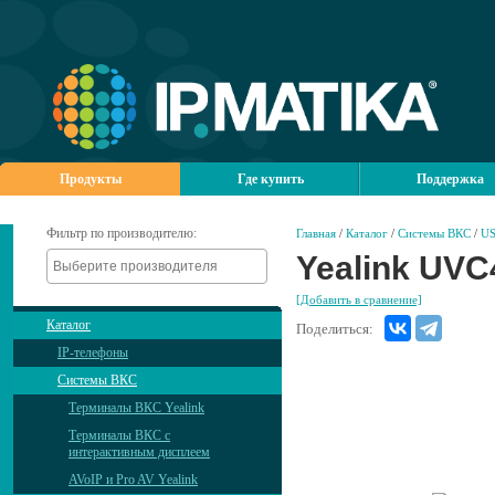
Продукты
Где купить
Поддержка
Фильтр по производителю:
Главная
/
Каталог
/
Системы ВКС
/
US
Yealink UVC
[Добавить в сравнение]
Каталог
Поделиться:
IP-телефоны
Системы ВКС
Терминалы ВКС Yealink
Терминалы ВКС с
интерактивным дисплеем
AVoIP и Pro AV Yealink