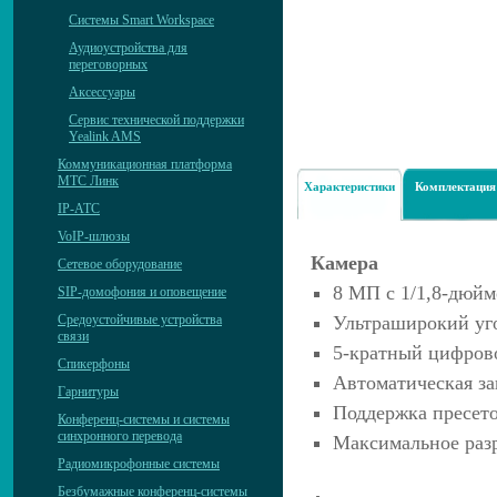
Системы Smart Workspace
Аудиоустройства для
переговорных
Аксессуары
Сервис технической поддержки
Yealink AMS
Коммуникационная платформа
МТС Линк
Характеристики
Комплектация
IP-АТС
VoIP-шлюзы
Камера
Сетевое оборудование
8 МП с 1/1,8-дю
SIP-домофония и оповещение
Средоустойчивые устройства
Ультраширокий уго
связи
5-кратный цифров
Спикерфоны
Автоматическая з
Гарнитуры
Поддержка пресет
Конференц-системы и системы
синхронного перевода
Максимальное разр
Радиомикрофонные системы
Безбумажные конференц-системы