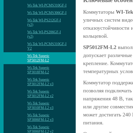
Wi-Tek WI-PCMS310GF-I
Коммутаторы
WI-Tek
Wi-Tek WI-PCMS306GF-I
уличных систем вид
Wi-Tek WI-PS212GF-I
(v2)
отказоустойчивости и
Wi-Tek WI-PS206GF-I
кольцевой.
(v2)
Wi-Tek WI-PCMS310GF-I
SP5012FM-L2
выполн
V2
допускает различные
Wi-Tek Superic
SP5012FM-L2
крепление. Коммутат
Wi-Tek Superic
температурных услов
SP3018FM-L2
Wi-Tek Superic
Коммутатор поддержи
SP3012FM-L2 v3
позволяя подключать
Wi-Tek Superic
SP3012FM-L2 v2
напряжения 48 В, та
Wi-Tek Superic
или другие совмести
SP3010FM-L2 v3
может достигать 240
Wi-Tek Superic
SP3006FM-L2 v3
питания.
Wi-Tek Superic
SP3006FM-L2 v2