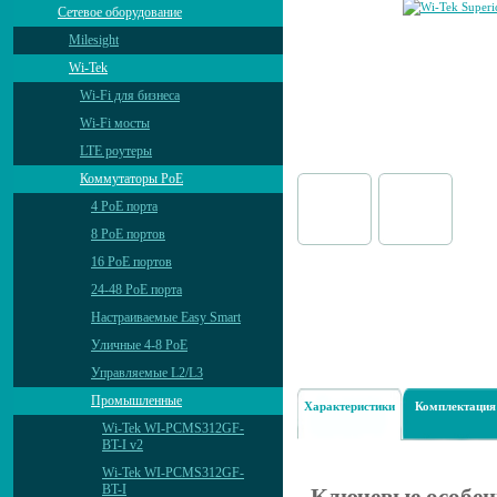
Сетевое оборудование
Milesight
Wi-Tek
Wi-Fi для бизнеса
Wi-Fi мосты
LTE роутеры
Коммутаторы PoE
4 PoE порта
8 PoE портов
16 PoE портов
24-48 PoE порта
Настраиваемые Easy Smart
Уличные 4-8 PoE
Управляемые L2/L3
Промышленные
Характеристики
Комплектация
Wi-Tek WI-PCMS312GF-
BT-I v2
Wi-Tek WI-PCMS312GF-
BT-I
Ключевые особен