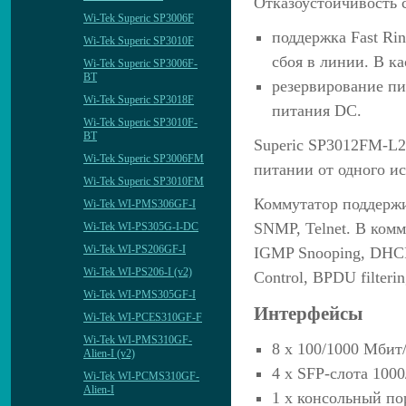
Отказоустойчивость 
Wi-Tek Superic SP3006F
поддержка Fast Rin
Wi-Tek Superic SP3010F
сбоя в линии. В ка
Wi-Tek Superic SP3006F-
BT
резервирование пи
Wi-Tek Superic SP3018F
питания DС.
Wi-Tek Superic SP3010F-
BT
Superic SP3012FM-L2
Wi-Tek Superic SP3006FM
питании от одного и
Wi-Tek Superic SP3010FM
Коммутатор поддержи
Wi-Tek WI-PMS306GF-I
SNMP, Telnet. В ком
Wi-Tek WI-PS305G-I-DC
Wi-Tek WI-PS206GF-I
IGMP Snooping, DHCP
Wi-Tek WI-PS206-I (v2)
Control, BPDU filter
Wi-Tek WI-PMS305GF-I
Интерфейсы
Wi-Tek WI-PCES310GF-F
Wi-Tek WI-PMS310GF-
8 х 100/1000 Mбит
Alien-I (v2)
4 х SFP-слота 100
Wi-Tek WI-PCMS310GF-
Alien-I
1 х консольный по