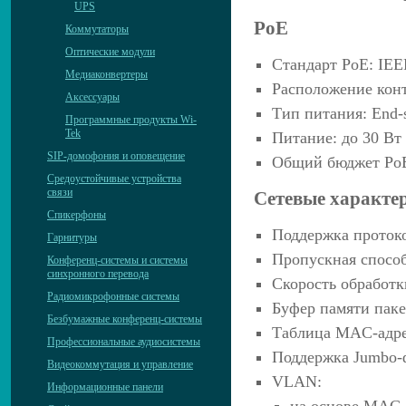
UPS
PoE
Коммутаторы
Оптические модули
Стандарт PoE: IEEE
Медиаконвертеры
Расположение конта
Аксессуары
Тип питания: End-
Программные продукты Wi-
Tek
Питание: до 30 Вт
SIP-домофония и оповещение
Общий бюджет PoE
Средоустойчивые устройства
связи
Сетевые характе
Спикерфоны
Поддержка протоко
Гарнитуры
Пропускная способ
Конференц-системы и системы
синхронного перевода
Скорость обработк
Радиомикрофонные системы
Буфер памяти паке
Безбумажные конференц-системы
Таблица MAC-адре
Профессиональные аудиосистемы
Поддержка Jumbo-ф
Видеокоммутация и управление
VLAN:
Информационные панели
на основе MAC-