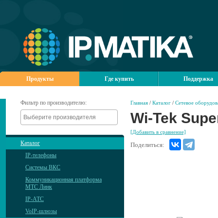
Продукты
Где купить
Поддержка
Фильтр по производителю:
Главная
/
Каталог
/
Сетевое оборудов
Wi-Tek Supe
[Добавить в сравнение]
Каталог
Поделиться:
IP-телефоны
Системы ВКС
Коммуникационная платформа
МТС Линк
IP-АТС
VoIP-шлюзы