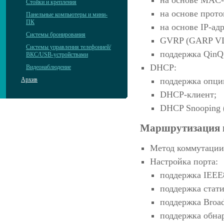
Стойки и крепления
на основе прото
Панельные компьютеры и мини-
ПК
на основе IP-адр
Системы бронирования
GVRP (GARP VLAN
Системы управления телефонией/
поддержка QinQ 
ВКС/USB-устройствами
DHCP:
Видеонаблюдение
поддержка опци
Архив
DHCP-клиент;
DHCP Snooping 
Маршрутизация 
Метод коммутации:
Настройка порта:
поддержка IEEE8
поддержка стати
поддержка Broad
поддержка обнар