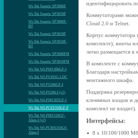
идентифицировать п
Wi-Tek Superic SP3006F
Wi-Tek Superic SP3010F
Коммутаторами можно
Wi-Tek Superic SP3006F-
Cloud 2.0 и Telnet.
BT
Wi-Tek Superic SP3018F
Корпус коммутатора 
Wi-Tek Superic SP3010F-
комплекте), винты и
BT
легко размещается в
Wi-Tek Superic SP3006FM
Wi-Tek Superic SP3010FM
В комплекте с комму
Wi-Tek WI-PMS306GF-I
Благодаря настройка
Wi-Tek WI-PS305G-I-DC
монтажного шкафа.
Wi-Tek WI-PS206GF-I
Поддержка резервиро
Wi-Tek WI-PS206-I (v2)
клеммных входов и д
Wi-Tek WI-PMS305GF-I
комплект не входит).
Wi-Tek WI-PCES310GF-F
Wi-Tek WI-PMS310GF-
Интерфейсы:
Alien-I (v2)
Wi-Tek WI-PCMS310GF-
8 х 10/100/1000 М
Alien-I