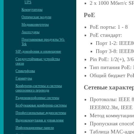
UPS
2 х 1000 Мбит/с S
Коммутаторы
PoE
Оптические модули
Медиаконвертеры
PoE порты: 1 - 8
Аксессуары
PoE стандарт:
Программные продукты Wi-
Порт 1-2: IEEE80
Tek
Порт 3-8: IEEE80
SIP-домофония и оповещение
Pin PoE: 1/2(+), 3/6(
Средоустойчивые устройства
связи
Тип питания PoE: 
Спикерфоны
Общий бюджет PoE
Гарнитуры
Конференц-системы и системы
Сетевые характе
синхронного перевода
Радиомикрофонные системы
Протоколы: IEEE 80
Безбумажные конференц-системы
IEEE802.3bt, IEEE 
Профессиональные аудиосистемы
Метод коммутации:
Видеокоммутация и управление
Пропускная способ
Информационные панели
Таблица MAC-адре