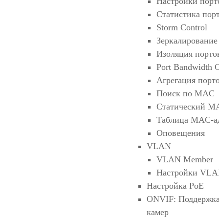
Настройки порт
Статистика пор
Storm Control
Зеркалирование
Изоляция порто
Port Bandwidth C
Агрегация порт
Поиск по MAC
Статический M
Таблица MAC-а
Оповещения
VLAN
VLAN Member
Настройки VL
Настройка PoE
ONVIF: Поддержка 
камер