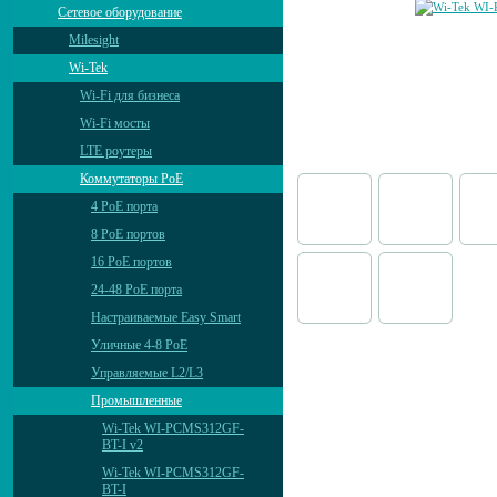
Сетевое оборудование
Milesight
Wi-Tek
Wi-Fi для бизнеса
Wi-Fi мосты
LTE роутеры
Коммутаторы PoE
4 PoE порта
8 PoE портов
16 PoE портов
24-48 PoE порта
Настраиваемые Easy Smart
Уличные 4-8 PoE
Управляемые L2/L3
Промышленные
Wi-Tek WI-PCMS312GF-
BT-I v2
Wi-Tek WI-PCMS312GF-
BT-I