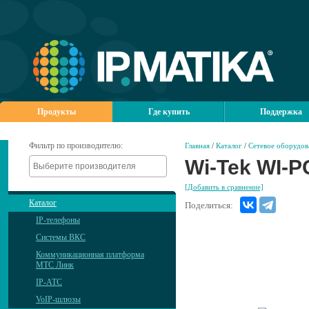
Продукты
Где купить
Поддержка
Фильтр по производителю:
Главная
/
Каталог
/
Сетевое оборудов
Wi-Tek WI-
[Добавить в сравнение]
Каталог
Поделиться:
IP-телефоны
Системы ВКС
Коммуникационная платформа
МТС Линк
IP-АТС
VoIP-шлюзы