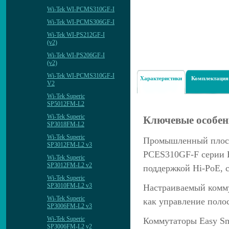
Wi-Tek WI-PCMS310GF-I
Wi-Tek WI-PCMS306GF-I
Wi-Tek WI-PS212GF-I
(v2)
Wi-Tek WI-PS206GF-I
(v2)
Wi-Tek WI-PCMS310GF-I
Характеристики
Комплектация
V2
Wi-Tek Superic
SP5012FM-L2
Wi-Tek Superic
Ключевые особен
SP3018FM-L2
Wi-Tek Superic
Промышленный плоск
SP3012FM-L2 v3
PCES310GF-F серии Ea
Wi-Tek Superic
SP3012FM-L2 v2
поддержкой Hi-PoE, с
Wi-Tek Superic
SP3010FM-L2 v3
Настраиваемый комм
Wi-Tek Superic
как управление полос
SP3006FM-L2 v3
Wi-Tek Superic
Коммутаторы Easy Sm
SP3006FM-L2 v2