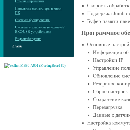
Стойки и крепления
Скорость обработк
Панельные компьютеры и мини-
Поддержка Jumbo-
ПК
Системы бронирования
Буфер памяти паке
Системы управления телефонией/
Программное обе
ВКС/USB-устройствами
Видеонаблюдение
Основные настрой
Архив
Информация об 
Настройки IP
Управление пол
Обновление си
Резервное копи
Сброс настроек
Сохранение кон
Перезагрузка
Данные с датчи
Настройка коммута