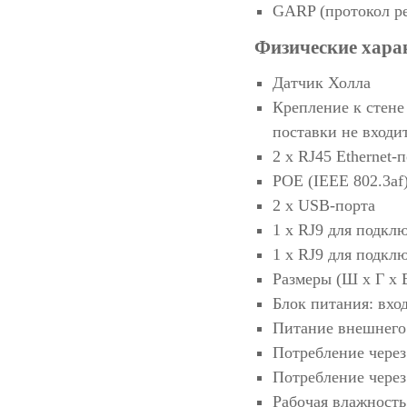
GARP (протокол р
Физические хара
Датчик Холла
Крепление к стене
поставки не входи
2 х RJ45 Ethernet-
POE (IEEE 802.3af),
2 x USB-порта
1 х RJ9 для подкл
1 х RJ9 для подкл
Размеры (Ш х Г х В
Блок питания: вход
Питание внешнего 
Потребление через 
Потребление через 
Рабочая влажность