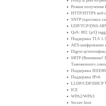
Proxy и peer-to-pe
Режим получения 
HTTP/HTTPS веб-с
SNTP (протокол си
UDP/TCP/DNS-SRV
QoS: 802.1p/Q tag
Поддержка TLS 1.
AES-шифрование 
Digest-аутентиф
SRTP (Внимание! В
Таможенного союза
Поддержка IEEE80
Поддержка IPv6
LLDP/CDP/DHCP
ICE
WPA2/WPA3
Secure boot