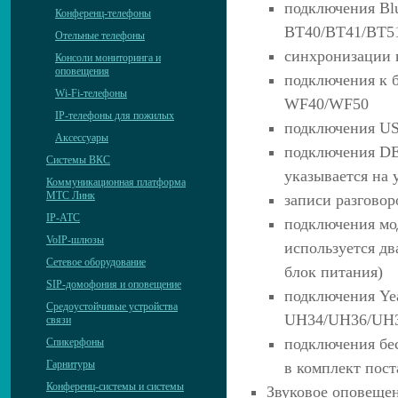
подключения Blu
Конференц-телефоны
BT40/BT41/BT5
Отельные телефоны
синхронизации 
Консоли мониторинга и
оповещения
подключения к б
Wi-Fi-телефоны
WF40/WF50
IP-телефоны для пожилых
подключения US
Аксессуары
подключения DE
Системы ВКС
указывается на 
Коммуникационная платформа
МТС Линк
записи разгово
IP-АТС
подключения мо
VoIP-шлюзы
используется дв
Сетевое оборудование
блок питания)
SIP-домофония и оповещение
подключения Yea
Средоустойчивые устройства
UH34/UH36/UH
связи
подключения бес
Спикерфоны
Гарнитуры
в комплект пост
Конференц-системы и системы
Звуковое оповещен