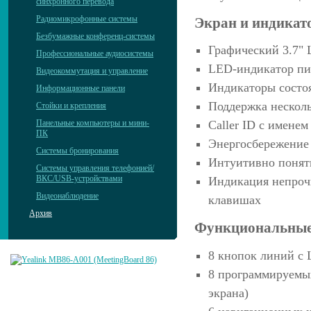
синхронного перевода
Радиомикрофонные системы
Экран и индикат
Безбумажные конференц-системы
Графический 3.7" 
Профессиональные аудиосистемы
LED-индикатор п
Видеокоммутация и управление
Индикаторы состоя
Информационные панели
Поддержка нескол
Стойки и крепления
Панельные компьютеры и мини-
Caller ID с имене
ПК
Энергосбережение
Системы бронирования
Интуитивно понят
Системы управления телефонией/
ВКС/USB-устройствами
Индикация непроч
Видеонаблюдение
клавишах
Архив
Функциональные
8 кнопок линий с
8 программируемых
экрана)