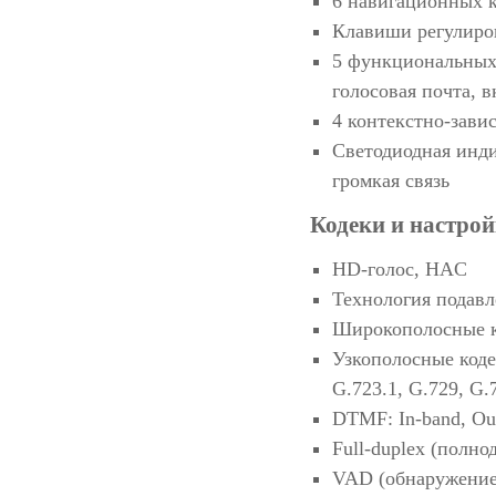
6 навигационных 
Клавиши регулиро
5 функциональных 
голосовая почта, в
4 контекстно-зав
Светодиодная инди
громкая связь
Кодеки и настрой
HD-голос, HAC
Технология подавл
Широкополосные к
Узкополосные код
G.723.1, G.729, G
DTMF: In-band, Ou
Full-duplex (полно
VAD (обнаружение 