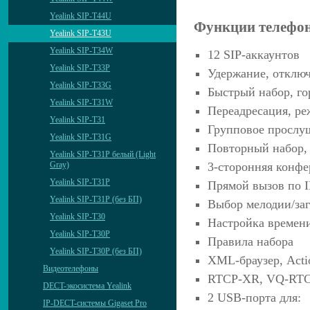
Yealink SIP-T44U
Функции телефо
Yealink SIP-T43U
Yealink SIP-T34W
12 SIP-аккаунтов
Yealink SIP-T33P
Удержание, отклю
Yealink SIP-T33G
Быстрый набор, го
Yealink SIP-T31W
Переадресация, ре
Yealink SIP-T31
Групповое прослу
Yealink SIP-T31G
Повторный набор, 
Yealink SIP-T31P белый (Light
3-сторонняя конфе
Gray)
Yealink SIP-T31P
Прямой вызов по I
Yealink SIP-T31P (без БП)
Выбор мелодии/заг
Yealink SIP-T30
Настройка времен
Yealink SIP-T30P
Правила набора
Yealink SIP-T30P (без БП)
XML-браузер, Act
Видеотелефоны
RTCP-XR, VQ-RT
DECT-экосистема Yealink
2 USB-порта для:
IP-DECT-системы Gigaset Pro