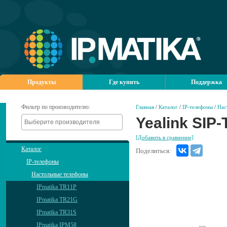
Продукты
Где купить
Поддержка
Фильтр по производителю:
Главная
/
Каталог
/
IP-телефоны
/
Нас
Yealink SIP
[Добавить в сравнение]
Каталог
Поделиться:
IP-телефоны
Настольные телефоны
IPmatika TR11P
IPmatika TR21G
IPmatika TR31S
IPmatika IPM58