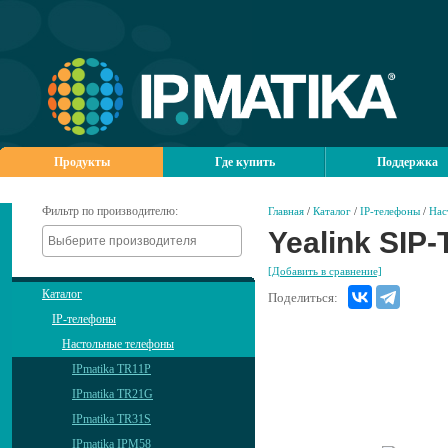
Продукты
Где купить
Поддержка
Фильтр по производителю:
Главная
/
Каталог
/
IP-телефоны
/
Нас
Yealink SIP
[Добавить в сравнение]
Каталог
Поделиться:
IP-телефоны
Настольные телефоны
IPmatika TR11P
IPmatika TR21G
IPmatika TR31S
IPmatika IPM58