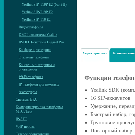
Yealink SIP-T19P E2 (без БП)
Yealink SIP-T19P E2
Yealink SIP-T19 E2
Видеотелефоны
DECT-экосистема Yealink
IP-DECT-системы Gigaset Pro
Конференц-телефоны
Характеристики
Комплектация
Отельные телефоны
Консоли мониторинга и
оповещения
Функции телефо
Wi-Fi-телефоны
IP-телефоны для пожилых
Yealink SDK (комп
Аксессуары
16 SIP-аккаунтов
Системы ВКС
Удержание, переад
Коммуникационная платформа
МТС Линк
Быстрый набор, го
IP-АТС
Групповое прослу
VoIP-шлюзы
Повторный набор, 
Сетевое оборудование