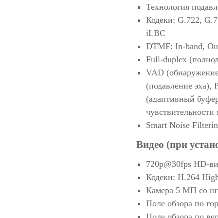
Технология подавл
Кодеки: G.722, G.7
iLBC
DTMF: In-band, Ou
Full-duplex (полно
VAD (обнаружение 
(подавление эха),
(адаптивный буфер
чувствительности
Smart Noise Filter
Видео (при уста
720p@30fps HD-ви
Кодеки: H.264 High
Камера 5 МП со ш
Поле обзора по го
Поле обзора по ве