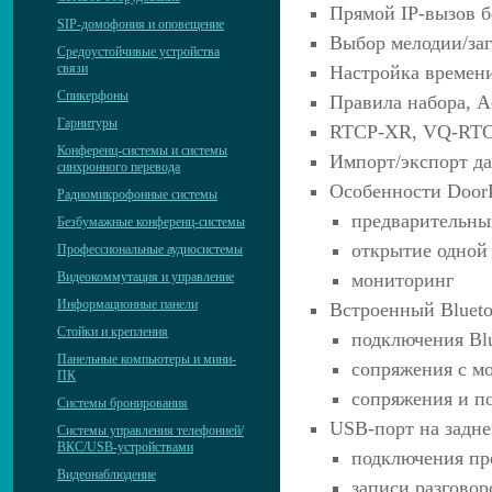
Прямой IP-вызов б
SIP-домофония и оповещение
Выбор мелодии/заг
Средоустойчивые устройства
связи
Настройка времен
Спикерфоны
Правила набора, A
Гарнитуры
RTCP-XR, VQ-RT
Конференц-системы и системы
Импорт/экспорт да
синхронного перевода
Особенности Door
Радиомикрофонные системы
предварительны
Безбумажные конференц-системы
открытие одной
Профессиональные аудиосистемы
мониторинг
Видеокоммутация и управление
Информационные панели
Встроенный Bluetoo
Стойки и крепления
подключения Blu
Панельные компьютеры и мини-
сопряжения с м
ПК
сопряжения и по
Системы бронирования
USB-порт на задне
Системы управления телефонией/
ВКС/USB-устройствами
подключения пр
Видеонаблюдение
записи разговоро