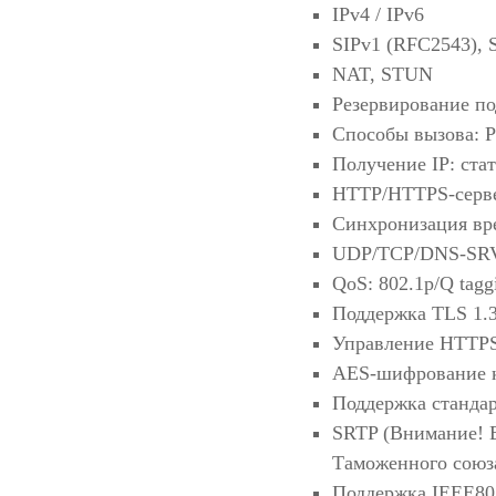
IPv4 / IPv6
SIPv1 (RFC2543), 
NAT, STUN
Резервирование п
Способы вызова: Pr
Получение IP: ст
HTTP/HTTPS-серв
Синхронизация вр
UDP/TCP/DNS-SRV
QoS: 802.1p/Q tag
Поддержка TLS 1.
Управление HTTPS
AES-шифрование 
Поддержка станда
SRTP (Внимание! В
Таможенного союза
Поддержка IEEE80