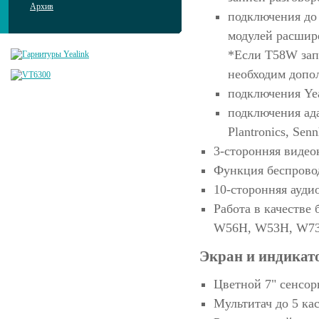
Архив
подключения до
модулей расшир
*Если T58W запи
необходим допо
подключения Ye
подключения ада
Plantronics, Senn
3-сторонняя виде
Функция беспрово
10-сторонняя ауд
Работа в качестве
W56H, W53H, W7
Экран и индикат
Цветной 7" сенсор
Мультитач до 5 ка