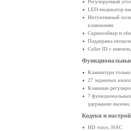
Регулируемый угол
LED-индикатор в
Интуитивный поль
клавишами
Скринсейвер и об
Поддержка нескол
Caller ID с имене
Функциональные
Клавиатура только
27 экранных кноп
Клавиши регулиро
7 функциональных 
удержание вызова, 
Кодеки и настрой
HD voice, HAC