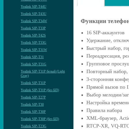
Yealink SIP-T44U
Yealink SIP-T43U
Функции телефо
Yealink SIP-T34W
Yealink SIP-T33P
16 SIP-аккаунтов
Yealink SIP-T42S
Удержание, отклю
Yealink SIP-T33G
Быстрый набор, го
Yealink SIP-T31W
Переадресация, ре
Yealink SIP-T31
Групповое прослу
Yealink SIP-T31G
Повторный набор, 
Yealink SIP-T31P белый (Light
Gray)
3-сторонняя конфе
Yealink SIP-T31P
Прямой вызов по I
Yealink SIP-T31P (без БП)
Выбор мелодии/заг
Yealink SIP-T27P
Настройка времен
Yealink SIP-T30
Правила набора
Yealink SIP-T30P
XML-браузер, Act
Yealink SIP-T30P (без БП)
RTCP-XR, VQ-RT
Yealink SIP-T23G