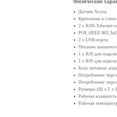
Физические хара
Датчик Холла
Крепление к стене
2 х RJ45 Ethernet-
POE (IEEE 802.3af),
2 x USB-порта
Питание внешнего 
1 х RJ9 для подкл
1 х RJ9 для подкл
Блок питания: вход
Потребление через 
Потребление через 
Размеры (Ш х Г х В
Рабочая влажность
Рабочая температур