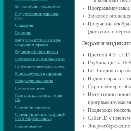
SIP-домофония и оповещение
Программируемые
Средоустойчивые устройства
Звуковое оповещен
связи
Получение изобра
Спикерфоны
(доступно в верси
Гарнитуры
Конференц-системы и системы
Экран и индикат
синхронного перевода
Радиомикрофонные системы
Цветной 4.3" LCD-
Безбумажные конференц-системы
Глубина цвета 16 
Профессиональные аудиосистемы
LED-индикатор п
Видеокоммутация и управление
Индикаторы состоя
Информационные панели
Скринсейвер и об
Стойки и крепления
Интуитивно понят
Панельные компьютеры и мини-
ПК
программируемым
Системы бронирования
Поддержка нескол
Системы управления телефонией/
Caller ID с имене
ВКС/USB-устройствами
Энергосбережение
Видеонаблюдение