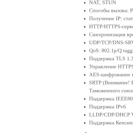
NAT, STUN
Способы вызова: Pr
Получение IP: ст
HTTP/HTTPS-серв
Синхронизация вр
UDP/TCP/DNS-SRV
QoS: 802.1p/Q tag
Поддержка TLS 1.
Управление HTTPS
AES-шифрование 
SRTP (Внимание! В
Таможенного союза
Поддержка IEEE80
Поддержка IPv6
LLDP/CDP/DHCP
Поддержка Кенсин