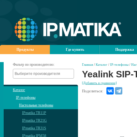
Продукты
Где купить
Поддержка
Фильтр по производителю:
Главная
/
Каталог
/
IP-телефоны
/
Нас
Yealink SIP
[Добавить в сравнение]
Каталог
Поделиться:
IP-телефоны
Настольные телефоны
IPmatika TR11P
IPmatika TR21G
IPmatika TR31S
IPmatika IPM58