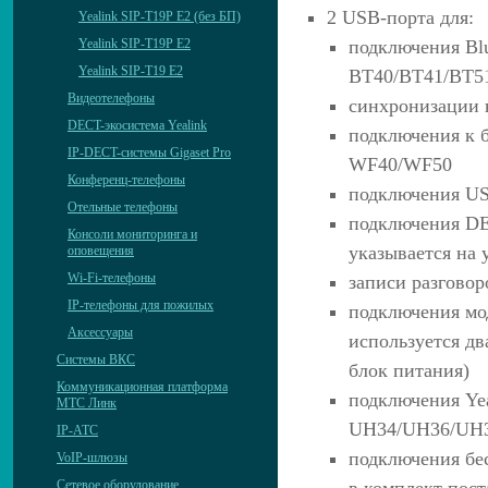
2 USB-порта для:
Yealink SIP-T19P E2 (без БП)
подключения Blu
Yealink SIP-T19P E2
Yealink SIP-T19 E2
BT40/BT41/BT5
Видеотелефоны
синхронизации 
DECT-экосистема Yealink
подключения к б
IP-DECT-системы Gigaset Pro
WF40/WF50
Конференц-телефоны
подключения US
Отельные телефоны
подключения DE
Консоли мониторинга и
указывается на 
оповещения
Wi-Fi-телефоны
записи разгово
IP-телефоны для пожилых
подключения мо
Аксессуары
используется дв
Системы ВКС
блок питания)
Коммуникационная платформа
подключения Yea
МТС Линк
UH34/UH36/UH
IP-АТС
подключения бес
VoIP-шлюзы
в комплект пост
Сетевое оборудование